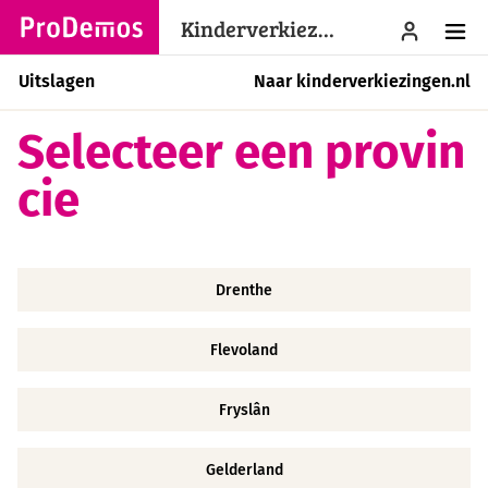
Kinderverkiezingen
menu
Uitslagen
Naar kinderverkiezingen.nl
Selecteer een provin
cie
Drenthe
Flevoland
Fryslân
Gelderland